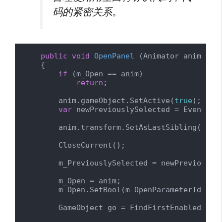
码的紧密关系。
public
void
OpenPanel
 (
Animator anim
)
    {

if
 (m_Open == anim)

return
;

        anim.gameObject.SetActive(
true
);

var
 newPreviouslySelected = EventSyst
        anim.transform.SetAsLastSibling();

        CloseCurrent();

        m_PreviouslySelected = newPreviouslyS
        m_Open = anim;

        m_Open.SetBool(m_OpenParameterId, 
tr
        GameObject go = FindFirstEnabledSelec