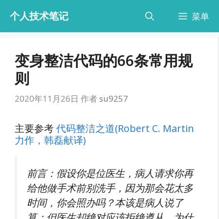
跳
个人技术笔记
菜单
至
内
容
变身整洁代码的66条常用规
则
2020年11月26日
作者
su9257
主要参考
代码整洁之道(Robert C. Martin
力作，韩磊献译)
前言：假设你是位医生，病人请求你再
给他做手术前别洗手，因为那会花太多
时间，你会照办吗？本该是病人说了
算；但医生却绝对应该拒绝遵从。为什