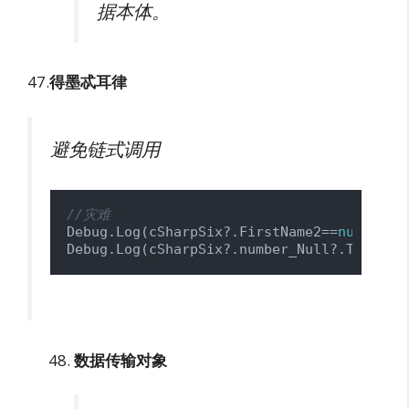
据本体。
47.
得墨忒耳律
避免链式调用
//灾难
Debug.Log(cSharpSix?.FirstName2==
null
 ? c
Debug.Log(cSharpSix?.number_Null?.ToStrin
数据传输对象