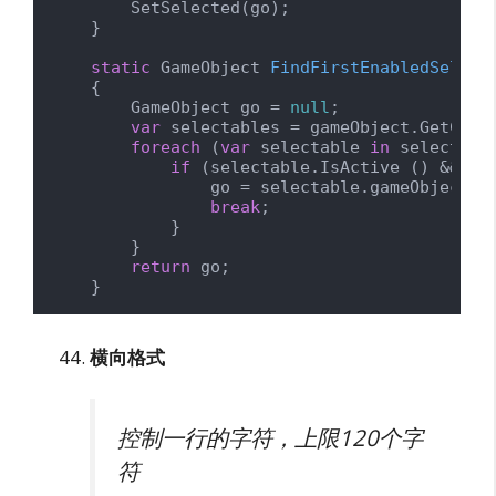
        SetSelected(go);

    }

static
 GameObject 
FindFirstEnabledSelect
    {

        GameObject go = 
null
;

var
 selectables = gameObject.GetComp
foreach
 (
var
 selectable 
in
 selectable
if
 (selectable.IsActive () && sel
                go = selectable.gameObject;

break
;

            }

        }

return
 go;

    }
横向格式
控制一行的字符，上限120个字
符