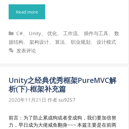
Read more
分
C#
、
Unity
、
优化
、
工作流
、
插件与工具
、
数
类
据结构
、
架构设计
、
算法
、
职业规划
、
设计模式
发表评论
Unity之经典优秀框架PureMVC解
析(下)-框架补充篇
2020年11月21日
作者
su9257
前言：为了防止累成狗或者变成狗，我们要加倍努
力，早日成为大佬咸鱼翻身~~~ 本篇主要是在前两