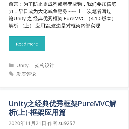
前言：为了防止累成狗或者变成狗，我们要加倍努
力，早日成为大佬咸鱼翻身~~~ 上一次笔者写过一
篇Unity 之 经典优秀框架 PureMVC （4.1.0版本）
解析 （上） 应用篇,这边是对框架内部实现 …
Read more
分
Unity
、
架构设计
类
发表评论
Unity之经典优秀框架PureMVC解
析(上)-框架应用篇
2020年11月21日
作者
su9257