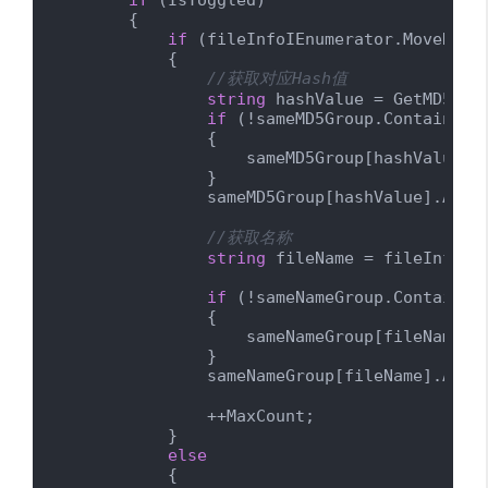
if
 (IsToggled)

        {

if
 (fileInfoIEnumerator.MoveNext(
            {

//获取对应Hash值
string
 hashValue = GetMD5Has
if
 (!sameMD5Group.ContainsKey
                {

                    sameMD5Group[hashValue] 
                }

                sameMD5Group[hashValue].Add(
//获取名称
string
 fileName = fileInfoIEn
if
 (!sameNameGroup.ContainsKe
                {

                    sameNameGroup[fileName] 
                }

                sameNameGroup[fileName].Add(
                ++MaxCount;

            }

else
            {
