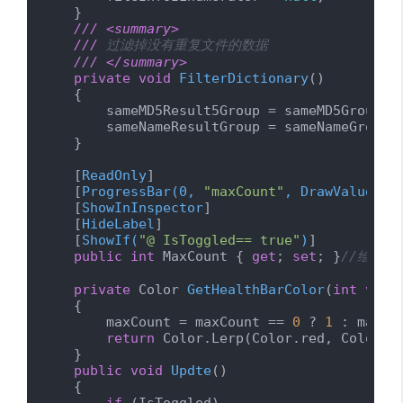
    }

///
<summary>
///
 过滤掉没有重复文件的数据
///
</summary>
private
void
FilterDictionary
(
)
    {

        sameMD5Result5Group = sameMD5Group.W
        sameNameResultGroup = sameNameGroup.
    }

    [
ReadOnly
]

    [
ProgressBar(0, 
"maxCount"
, DrawValueLab
    [
ShowInInspector
]

    [
HideLabel
]

    [
ShowIf(
"@ IsToggled== true"
)
]

public
int
 MaxCount { 
get
; 
set
; }
//绘制进
private
 Color 
GetHealthBarColor
(
int
valu
    {

        maxCount = maxCount == 
0
 ? 
1
 : maxCou
return
 Color.Lerp(Color.red, Color.g
    }

public
void
Updte
(
)
    {
