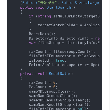
    [
Button(
"开始搜索"
, ButtonSizes.Large)
]

public
void
StartSearch
(
)
    {

if
 (
string
.IsNullOrEmpty(targetSearch
        {

            targetSearchFolder = Application.
        }

        ResetData();

        DirectoryInfo directoryInfo = 
new
 Di
var
 filesGroup = directoryInfo.Enume
        maxCount = filesGroup.Count();

        fileInfoIEnumerator = filesGroup.GetE
        IsToggled = 
true
;

        EditorApplication.update += Updte;

    }

private
void
ResetData
(
)
    {

        maxCount = 
0
;

        MaxCount = 
0
;

        sameMD5Group.Clear();

        sameNameGroup.Clear();

        sameMD5Result5Group.Clear();

        sameNameResultGroup.Clear();

        fileInfoIEnumerator = 
null
;
