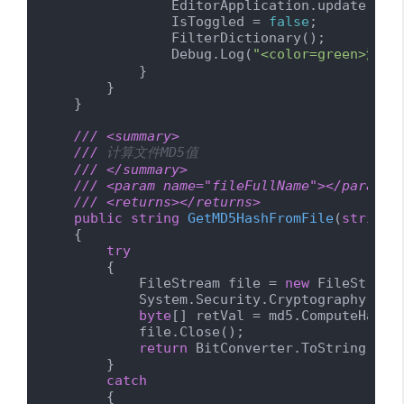
                EditorApplication.update -= U
                IsToggled = 
false
;

                FilterDictionary();

                Debug.Log(
"<color=green>注销<
            }

        }

    }

///
<summary>
///
 计算文件MD5值
///
</summary>
///
<param name="fileFullName">
</param>
///
<returns>
</returns>
public
string
GetMD5HashFromFile
(
string
 
    {

try
        {

            FileStream file = 
new
 FileStream
            System.Security.Cryptography.MD5
byte
[] retVal = md5.ComputeHash(f
            file.Close();

return
 BitConverter.ToString(ret
        }

catch
        {
