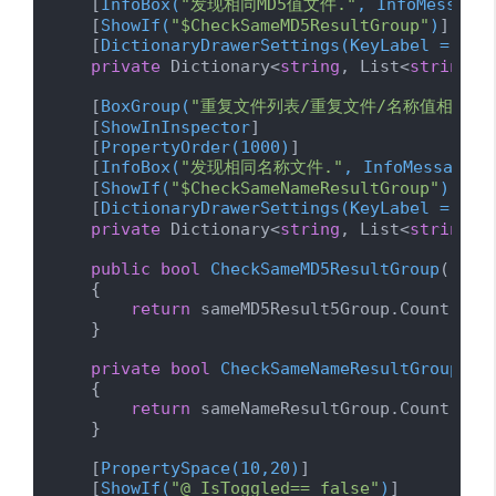
    [
InfoBox(
"发现相同MD5值文件."
, InfoMessageT
    [
ShowIf(
"$CheckSameMD5ResultGroup"
)
]

    [
DictionaryDrawerSettings(KeyLabel = 
"MD
private
 Dictionary<
string
, List<
string
>>
    [
BoxGroup(
"重复文件列表/重复文件/名称值相同"
,
    [
ShowInInspector
]

    [
PropertyOrder(1000)
]

    [
InfoBox(
"发现相同名称文件."
, InfoMessageTy
    [
ShowIf(
"$CheckSameNameResultGroup"
)
]

    [
DictionaryDrawerSettings(KeyLabel = 
"相
private
 Dictionary<
string
, List<
string
>>
public
bool
CheckSameMD5ResultGroup
(
)
    {

return
 sameMD5Result5Group.Count > 
0
;
    }

private
bool
CheckSameNameResultGroup
(
)
    {

return
 sameNameResultGroup.Count > 
0
;
    }

    [
PropertySpace(10,20)
]

    [
ShowIf(
"@ IsToggled== false"
)
]
