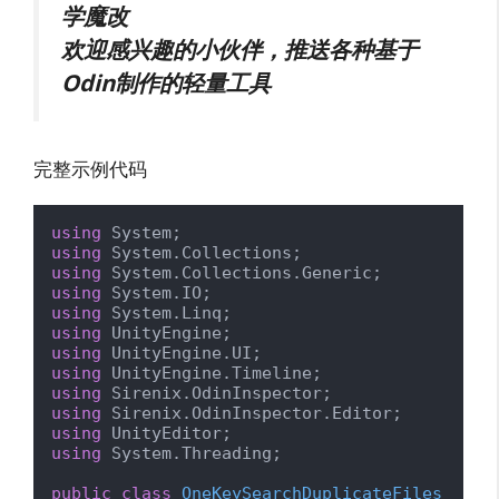
学魔改
欢迎感兴趣的小伙伴，推送各种基于
Odin制作的轻量工具
完整示例代码
using
using
using
using
using
using
using
using
using
using
using
using
 System.Threading;

public
class
OneKeySearchDuplicateFiles
 : 
Se