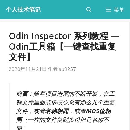
跳
个人技术笔记
菜单
至
内
容
Odin Inspector 系列教程 —
Odin工具箱【一键查找重复
文件】
2020年11月21日
作者
su9257
前言：
随着项目进度的不断开展，在工
程文件里面或多或少总有那么几个重复
文件，或者
名称相同
，或者
MD5值相
同
（一样的文件复制多份但是名称不
同）