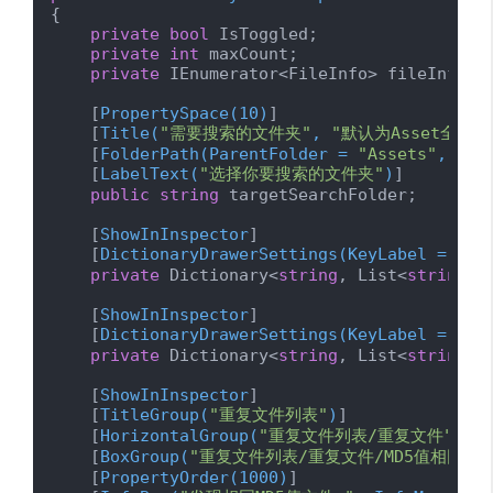
{

private
bool
 IsToggled;

private
int
 maxCount;

private
 IEnumerator<FileInfo> fileInfoIEn
    [
PropertySpace(10)
]

    [
Title(
"需要搜索的文件夹"
, 
"默认为Asset全目录
    [
FolderPath(ParentFolder = 
"Assets"
, Req
    [
LabelText(
"选择你要搜索的文件夹"
)
]

public
string
 targetSearchFolder;

    [
ShowInInspector
]

    [
DictionaryDrawerSettings(KeyLabel = 
"MD
private
 Dictionary<
string
, List<
string
>>
    [
ShowInInspector
]

    [
DictionaryDrawerSettings(KeyLabel = 
"文
private
 Dictionary<
string
, List<
string
>>
    [
ShowInInspector
]

    [
TitleGroup(
"重复文件列表"
)
]

    [
HorizontalGroup(
"重复文件列表/重复文件"
)
]

    [
BoxGroup(
"重复文件列表/重复文件/MD5值相同"
, 
    [
PropertyOrder(1000)
]
