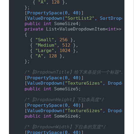
       { 
"A"
, 
128
 },

    };

    [
PropertySpace(0, 40)
]

    [
ValueDropdown(
"SortList2"
, SortDropdown
public
int
 SomeSize4;

private
 List<ValueDropdownItem<
int
>> Sor
    {

      { 
"Small"
, 
256
 },

      { 
"Medium"
, 
512
 },

      { 
"Large"
, 
1024
 },

      { 
"A"
, 
128
 },

    };

/*【DropdownTitle】给下来条提供一个标题*/
    [
PropertySpace(0, 40)
]

    [
ValueDropdown(
"TextureSizes"
, DropdownT
public
int
 SomeSize5;

/*【DropdownHeight】下拉条高度*/
    [
PropertySpace(0, 40)
]

    [
ValueDropdown(
"TextureSizes"
, DropdownH
public
int
 SomeSize6;

/*【DropdownWidth】下拉条的宽度*/
    [
PropertySpace(0, 40)
]
