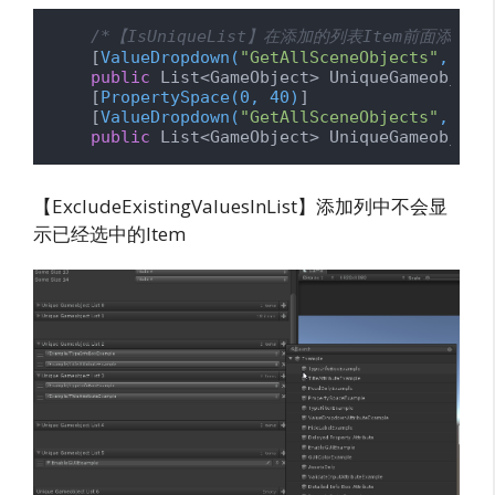
/*【IsUniqueList】在添加的列表Item前面添
    [
ValueDropdown(
"GetAllSceneObjects"
, IsU
public
 List<GameObject> UniqueGameobjectL
    [
PropertySpace(0, 40)
]

    [
ValueDropdown(
"GetAllSceneObjects"
, IsU
public
 List<GameObject> UniqueGameobject
【ExcludeExistingValuesInList】添加列中不会显
示已经选中的Item