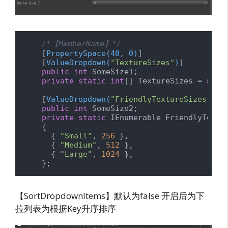
/*【MemberName】*/
    [
PropertySpace(40, 0)
]

    [
ValueDropdown(
"TextureSizes"
)
]

public
int
 SomeSize1;

private
static
int
[] TextureSizes = 
new
    [
ValueDropdown(
"FriendlyTextureSizes"
)
]

public
int
 SomeSize2;

private
static
 IEnumerable FriendlyTextu
    {

      { 
"Small"
, 
256
 },

      { 
"Medium"
, 
512
 },

      { 
"Large"
, 
1024
 },

    };
【SortDropdownItems】默认为false 开启后为下
拉列表为根据Key升序排序