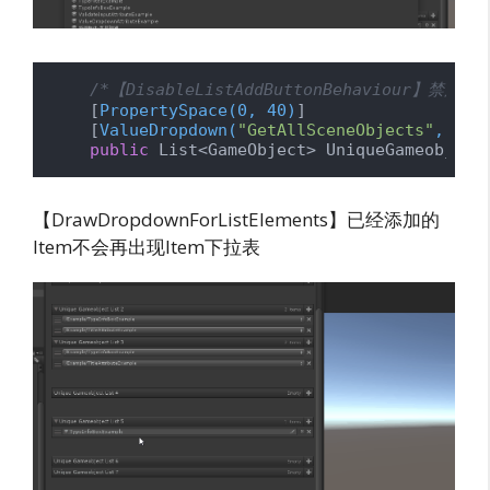
/*【DisableListAddButtonBehaviour】
    [
PropertySpace(0, 40)
]

    [
ValueDropdown(
"GetAllSceneObjects"
, Dis
public
 List<GameObject> UniqueGameobject
【DrawDropdownForListElements】已经添加的
Item不会再出现Item下拉表