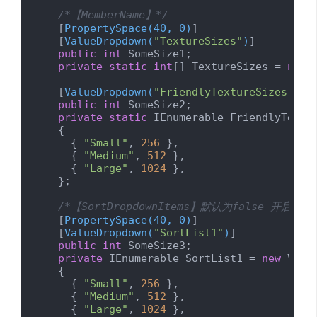
/*【MemberName】*/
    [
PropertySpace(40, 0)
]

    [
ValueDropdown(
"TextureSizes"
)
]

public
int
 SomeSize1;

private
static
int
[] TextureSizes = 
new
    [
ValueDropdown(
"FriendlyTextureSizes"
)
]

public
int
 SomeSize2;

private
static
 IEnumerable FriendlyTextu
    {

      { 
"Small"
, 
256
 },

      { 
"Medium"
, 
512
 },

      { 
"Large"
, 
1024
 },

    };

/*【SortDropdownItems】默认为false 开启
    [
PropertySpace(40, 0)
]

    [
ValueDropdown(
"SortList1"
)
]

public
int
 SomeSize3;

private
 IEnumerable SortList1 = 
new
 Valu
    {

      { 
"Small"
, 
256
 },

      { 
"Medium"
, 
512
 },

      { 
"Large"
, 
1024
 },
