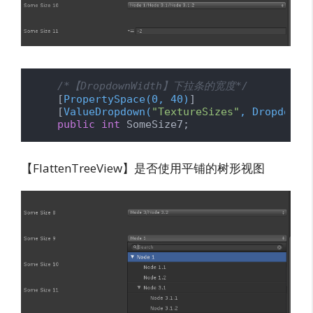
/*【DropdownWidth】下拉条的宽度*/
    [
PropertySpace(0, 40)
]

    [
ValueDropdown(
"TextureSizes"
, DropdownW
public
int
 SomeSize7;
【FlattenTreeView】是否使用平铺的树形视图