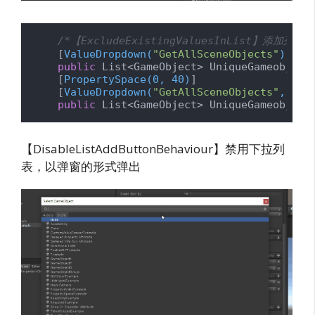
/*【ExcludeExistingValuesInList】添加
    [
ValueDropdown(
"GetAllSceneObjects"
)
]

public
 List<GameObject> UniqueGameobjectL
    [
PropertySpace(0, 40)
]

    [
ValueDropdown(
"GetAllSceneObjects"
, Exc
public
 List<GameObject> UniqueGameobject
【DisableListAddButtonBehaviour】禁用下拉列
表，以弹窗的形式弹出