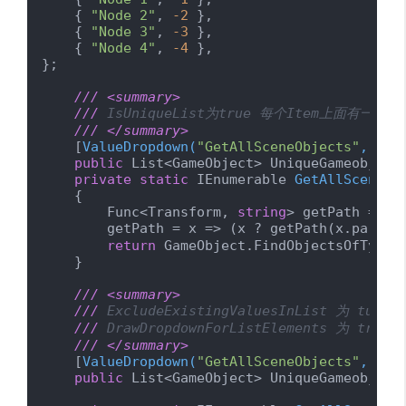
    { 
"Node 2"
, 
-2
 },

    { 
"Node 3"
, 
-3
 },

    { 
"Node 4"
, 
-4
 },

};

///
<summary>
///
 IsUniqueList为true 每个Item上面有一个
///
</summary>
    [
ValueDropdown(
"GetAllSceneObjects"
, IsU
public
 List<GameObject> UniqueGameobjectL
private
static
 IEnumerable 
GetAllSceneOb
    {

        Func<Transform, 
string
> getPath = 
nu
        getPath = x => (x ? getPath(x.parent
return
 GameObject.FindObjectsOfType<
    }

///
<summary>
///
 ExcludeExistingValuesInList 为
///
 DrawDropdownForListElements 为 t
///
</summary>
    [
ValueDropdown(
"GetAllSceneObjects"
, IsU
public
 List<GameObject> UniqueGameobjectL