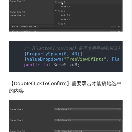
/*【FlattenTreeView】是否使用平铺的树形视图*/
    [
PropertySpace(0, 40)
]

    [
ValueDropdown(
"TreeViewOfInts"
, Flatten
public
int
 SomeSize8;
【DoubleClickToConfirm】需要双击才能确地选中
的内容