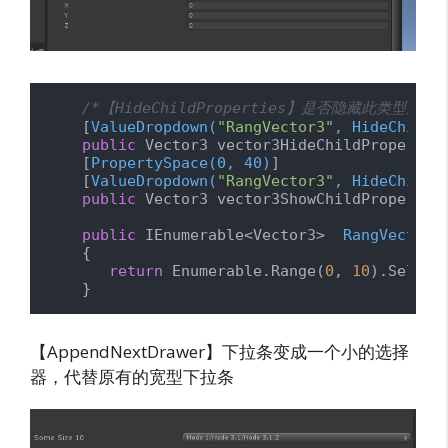
/*【HideChildProperties】是否隐藏此类型所
    [
ValueDropdown(
"RangVector3"
, HideChildP
public
 Vector3 vector3HideChildProperties
    [
PropertySpace(0, 40)
]

    [
ValueDropdown(
"RangVector3"
, HideChildP
public
 Vector3 vector3ShowChildProperties
public
 IEnumerable<Vector3>  
RangVector3
    {

return
 Enumerable.Range(
0
, 
10
).Select
    }
【AppendNextDrawer】下拉条变成一个小的选择
器，代替原有的宽型下拉条