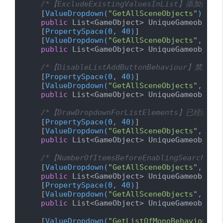
/*【ExcludeExistingValuesInList】添加
    [
ValueDropdown(
"GetAllSceneObjects"
)
]

public
 List<GameObject> UniqueGameobjectL
    [
PropertySpace(0, 40)
]

    [
ValueDropdown(
"GetAllSceneObjects"
, Exc
public
 List<GameObject> UniqueGameobjectL
/*【DisableListAddButtonBehaviour】
    [
PropertySpace(0, 40)
]

    [
ValueDropdown(
"GetAllSceneObjects"
, Dis
public
 List<GameObject> UniqueGameobjectL
/*【DrawDropdownForListElements】已经添
    [
PropertySpace(0, 40)
]

    [
ValueDropdown(
"GetAllSceneObjects"
, Dra
public
 List<GameObject> UniqueGameobjectL
/*【NumberOfItemsBeforeEnablingSea
    [
ValueDropdown(
"GetAllSceneObjects"
, Num
public
 List<GameObject> UniqueGameobjectL
    [
PropertySpace(0, 40)
]

    [
ValueDropdown(
"GetAllSceneObjects"
, Num
public
 List<GameObject> UniqueGameobjectL
    [
ValueDropdown(
"GetListOfMonoBehaviours"