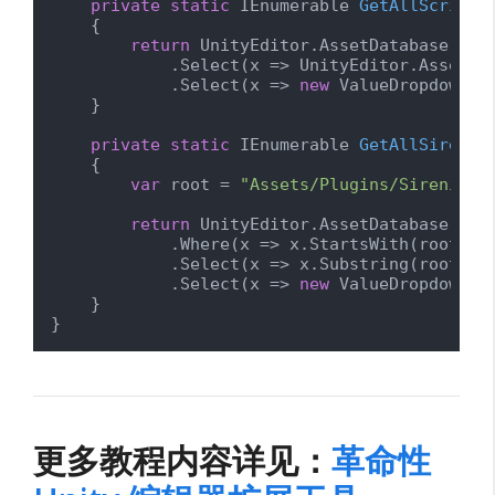
private
static
 IEnumerable 
GetAllScripta
    {

return
 UnityEditor.AssetDatabase.Fin
            .Select(x => UnityEditor.AssetDat
            .Select(x => 
new
 ValueDropdownIt
    }

private
static
 IEnumerable 
GetAllSirenix
    {

var
 root = 
"Assets/Plugins/Sirenix/"
;
return
 UnityEditor.AssetDatabase.GetA
            .Where(x => x.StartsWith(root))

            .Select(x => x.Substring(root.Len
            .Select(x => 
new
 ValueDropdownIt
    }

}
更多教程内容详见：
革命性