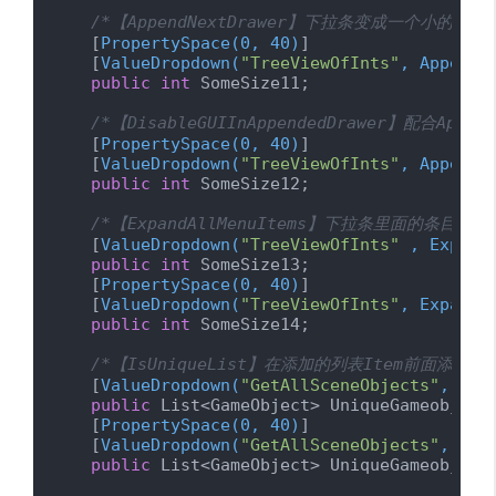
/*【AppendNextDrawer】下拉条变成一个小的
    [
PropertySpace(0, 40)
]

    [
ValueDropdown(
"TreeViewOfInts"
, AppendN
public
int
 SomeSize11;

/*【DisableGUIInAppendedDrawer】配合
    [
PropertySpace(0, 40)
]

    [
ValueDropdown(
"TreeViewOfInts"
, AppendN
public
int
 SomeSize12;

/*【ExpandAllMenuItems】下拉条里面的条目是
    [
ValueDropdown(
"TreeViewOfInts"
 , Expand
public
int
 SomeSize13;

    [
PropertySpace(0, 40)
]

    [
ValueDropdown(
"TreeViewOfInts"
, ExpandA
public
int
 SomeSize14;

/*【IsUniqueList】在添加的列表Item前面添
    [
ValueDropdown(
"GetAllSceneObjects"
, IsU
public
 List<GameObject> UniqueGameobjectL
    [
PropertySpace(0, 40)
]

    [
ValueDropdown(
"GetAllSceneObjects"
, IsU
public
 List<GameObject> UniqueGameobjectL