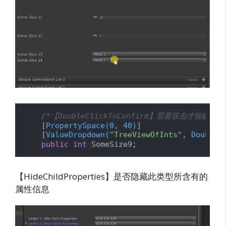
/*【DoubleClickToConfirm】需要双击才能确地
    [
PropertySpace(0, 40)
]

    [
ValueDropdown(
"TreeViewOfInts"
, DoubleC
public
int
 SomeSize9;
【HideChildProperties】是否隐藏此类型所含有的
属性信息