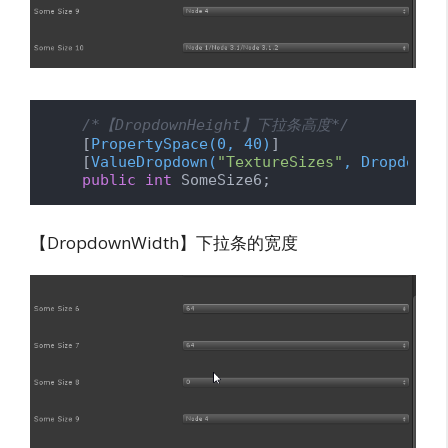
/*【DropdownHeight】下拉条高度*/
    [
PropertySpace(0, 40)
]

    [
ValueDropdown(
"TextureSizes"
, DropdownH
public
int
 SomeSize6;
【DropdownWidth】下拉条的宽度