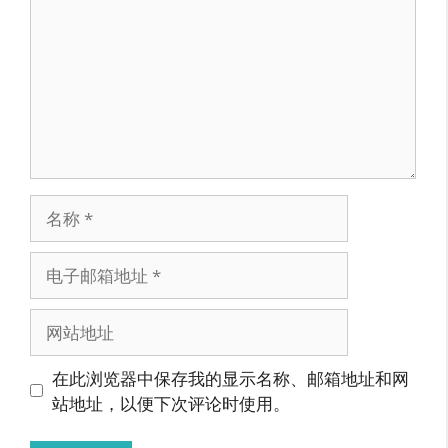
名
称
电
子
邮
网
箱
站
地
地
在此浏览器中保存我的显示名称、邮箱地址和网
址
址
站地址，以便下次评论时使用。