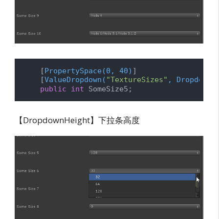
    [
PropertySpace(0, 40)
]

    [
ValueDropdown(
"TextureSizes"
, DropdownT
public
int
 SomeSize5;
【DropdownHeight】下拉条高度