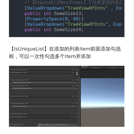
/*【ExpandAllMenuItems】下拉条里面的条目是
    [
ValueDropdown(
"TreeViewOfInts"
 , Expand
public
int
 SomeSize13;

    [
PropertySpace(0, 40)
]

    [
ValueDropdown(
"TreeViewOfInts"
, ExpandA
public
int
 SomeSize14;
【IsUniqueList】在添加的列表Item前面添加勾选
框，可以一次性勾选多个Item并添加