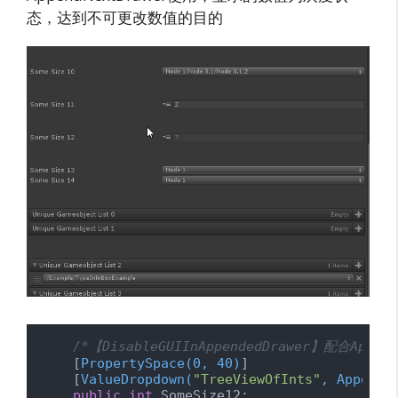
态，达到不可更改数值的目的
/*【DisableGUIInAppendedDrawer】配合
    [
PropertySpace(0, 40)
]

    [
ValueDropdown(
"TreeViewOfInts"
, AppendN
public
int
 SomeSize12;