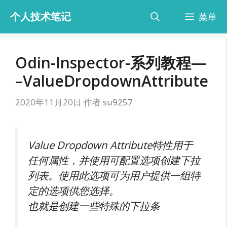
跳
个人技术笔记
菜单
至
内
容
Odin-Inspector-系列教程—
–ValueDropdownAttribute
2020年11月20日
作者
su9257
Value Dropdown Attribute特性用于
任何属性，并使用可配置选项创建下拉
列表。使用此选项可为用户提供一组特
定的选项供您选择。
也就是创建一些特殊的下拉条