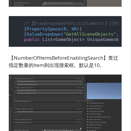
/*【DrawDropdownForListElements】已经添
    [
PropertySpace(0, 40)
]

    [
ValueDropdown(
"GetAllSceneObjects"
, Dra
public
 List<GameObject> UniqueGameobject
【NumberOfItemsBeforeEnablingSearch】查过
指定数量的Item则出现搜索框。默认是10。