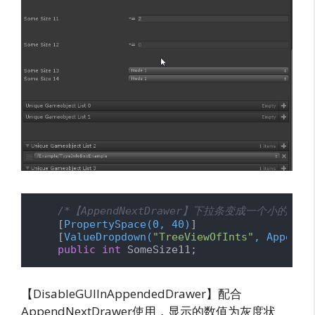
/*【AppendNextDrawer】下拉条变成一个小的
    [
PropertySpace(0, 40)
]

    [
ValueDropdown(
"TreeViewOfInts"
, AppendN
public
int
 SomeSize11;
【DisableGUIInAppendedDrawer】配合
AppendNextDrawer使用，显示的数值为灰度状