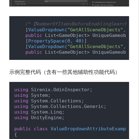
/*【NumberOfItemsBeforeEnablingSea
    [
ValueDropdown(
"GetAllSceneObjects"
, Num
public
 List<GameObject> UniqueGameobjectL
    [
PropertySpace(0, 40)
]

    [
ValueDropdown(
"GetAllSceneObjects"
, Num
public
 List<GameObject> UniqueGameobject
示例完整代码（含有一些其他辅助性功能代码）
using
using
using
using
using
using
 UnityEngine;

public
class
ValueDropdownAttributeExample
 :
{
