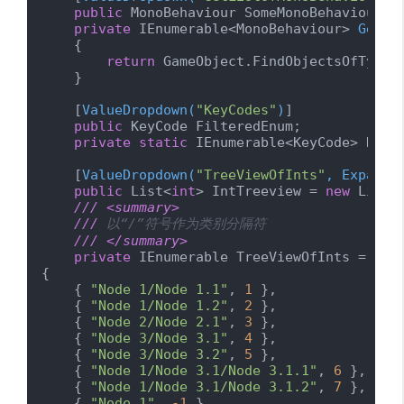
public
 MonoBehaviour SomeMonoBehaviour;

private
 IEnumerable<MonoBehaviour> 
GetLi
    {

return
 GameObject.FindObjectsOfType<M
    }

    [
ValueDropdown(
"KeyCodes"
)
]

public
 KeyCode FilteredEnum;

private
static
 IEnumerable<KeyCode> KeyC
    [
ValueDropdown(
"TreeViewOfInts"
, ExpandA
public
 List<
int
> IntTreeview = 
new
 List<
///
<summary>
///
 以“/”符号作为类别分隔符
///
</summary>
private
 IEnumerable TreeViewOfInts = 
new
{

    { 
"Node 1/Node 1.1"
, 
1
 },

    { 
"Node 1/Node 1.2"
, 
2
 },

    { 
"Node 2/Node 2.1"
, 
3
 },

    { 
"Node 3/Node 3.1"
, 
4
 },

    { 
"Node 3/Node 3.2"
, 
5
 },

    { 
"Node 1/Node 3.1/Node 3.1.1"
, 
6
 },

    { 
"Node 1/Node 3.1/Node 3.1.2"
, 
7
 },

    { 
"Node 1"
, 
-1
 },
