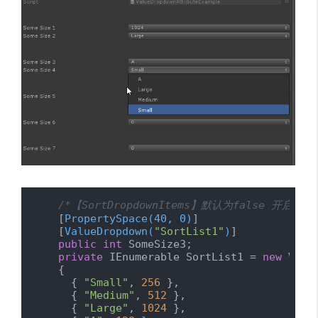
/*【SortDropdownItems】默认为false 开启
    [
PropertySpace(40, 0)
]

    [
ValueDropdown(
"SortList1"
)
]

public
int
 SomeSize3;

private
 IEnumerable SortList1 = 
new
 Valu
    {

      { 
"Small"
, 
256
 },

      { 
"Medium"
, 
512
 },

      { 
"Large"
, 
1024
 },
