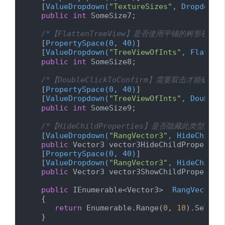
    [
ValueDropdown(
"TextureSizes"
, DropdownW
public
int
 SomeSize7;

/*【FlattenTreeView】是否使用平铺的树形视图*/
    [
PropertySpace(0, 40)
]

    [
ValueDropdown(
"TreeViewOfInts"
, Flatten
public
int
 SomeSize8;

/*【DoubleClickToConfirm】需要双击才能确地
    [
PropertySpace(0, 40)
]

    [
ValueDropdown(
"TreeViewOfInts"
, DoubleC
public
int
 SomeSize9;

/*【HideChildProperties】是否隐藏此类型所
    [
ValueDropdown(
"RangVector3"
, HideChildP
public
 Vector3 vector3HideChildProperties
    [
PropertySpace(0, 40)
]

    [
ValueDropdown(
"RangVector3"
, HideChildP
public
 Vector3 vector3ShowChildProperties
public
 IEnumerable<Vector3>  
RangVector3
    {

return
 Enumerable.Range(
0
, 
10
).Select
    }
