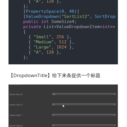
      { 
"A"
, 
128
 },

    };

    [
PropertySpace(0, 40)
]

    [
ValueDropdown(
"SortList2"
, SortDropdown
public
int
 SomeSize4;

private
 List<ValueDropdownItem<
int
>> Sor
    {

      { 
"Small"
, 
256
 },

      { 
"Medium"
, 
512
 },

      { 
"Large"
, 
1024
 },

      { 
"A"
, 
128
 },

    };
【DropdownTitle】给下来条提供一个标题