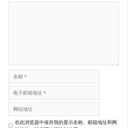
评
论
名
称
电
子
邮
网
箱
站
地
地
在此浏览器中保存我的显示名称、邮箱地址和网
址
址