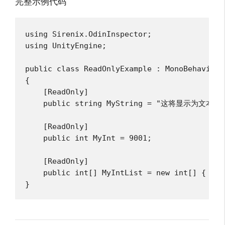
完整示例代码
using Sirenix.OdinInspector;

using UnityEngine;

public class ReadOnlyExample : MonoBehaviour

{

    [ReadOnly]

    public string MyString = "这将显示为文本";

    [ReadOnly]

    public int MyInt = 9001;

    [ReadOnly]

    public int[] MyIntList = new int[] { 1, 
}