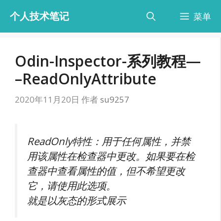
跳
个人技术笔记
菜单
至
内
容
Odin-Inspector-系列教程—
–ReadOnlyAttribute
2020年11月20日
作者
su9257
ReadOnly特性：用于任何属性，并禁
用该属性在检查器中更改。如果要在检
查器中查看属性的值，但不希望更改
它，请使用此选项。
就是以灰态的形式展示