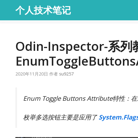
跳
个人技术笔记
至
内
容
Odin-Inspector-系
EnumToggleButtonsA
2020年11月20日
作者
su9257
Enum Toggle Buttons Attrib
枚举多选按钮主要是应用了
System.Flag