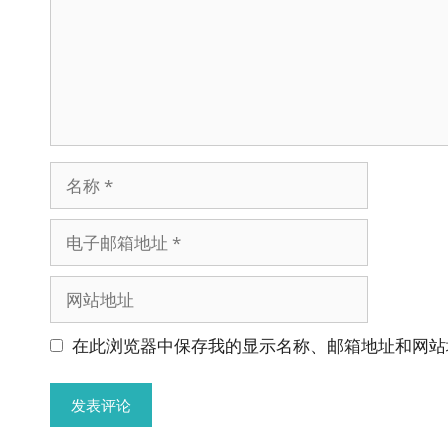
名
称
电
子
邮
网
箱
站
地
地
在此浏览器中保存我的显示名称、邮箱地址和网站
址
址