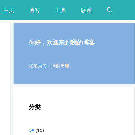
主页
博客
工具
联系
你好，欢迎来到我的博客
化繁为简，洞彻事理。
分类
C#
(15)