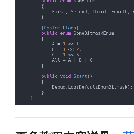
public
enum
 SomeEnum

        {

            First, Second, Third, Fourth, A
        }

        [
System.Flags
]

public
enum
 SomeBitmaskEnum

        {

            A = 
1
 << 
1
,

            B = 
1
 << 
2
,

            C = 
1
 << 
3
,

            All = A | B | C

        }

public
void
Start
(
)
        {

            Debug.Log(DefaultEnumBitmask);

        }

    }