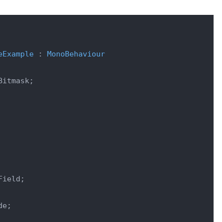
eExample
 : 
MonoBehaviour
itmask;

ield;

e;
