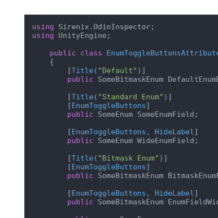
using
using
 UnityEngine;

public
class
EnumToggleButtonsAttribut
    {

        [
Title(
"Default"
)
]

public
 SomeBitmaskEnum DefaultEnumB
        [
Title(
"Standard Enum"
)
]

        [
EnumToggleButtons
]

public
 SomeEnum SomeEnumField;

        [
EnumToggleButtons, HideLabel
]

public
 SomeEnum WideEnumField;

        [
Title(
"Bitmask Enum"
)
]

        [
EnumToggleButtons
]

public
 SomeBitmaskEnum BitmaskEnumF
        [
EnumToggleButtons, HideLabel
]

public
 SomeBitmaskEnum EnumFieldWid