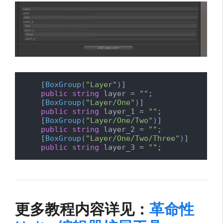
    [
BoxGroup(
"Layer"
)
]

public
string
 layer = 
""
;

    [
BoxGroup(
"Layer/One"
)
]

public
string
 layer_1 = 
""
;

    [
BoxGroup(
"Layer/One/Two"
)
]

public
string
 layer_2 = 
""
;

    [
BoxGroup(
"Layer/One/Two/Three"
)
]

public
string
 layer_3 = 
""
;
更多教程内容详见：
革命性