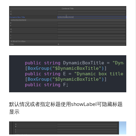
public
string
 DynamicBoxTitle = 
"Dynamic
    [
BoxGroup(
"$DynamicBoxTitle"
)
]

public
string
 E = 
"Dynamic box title 2"
;

    [
BoxGroup(
"$DynamicBoxTitle"
)
]

public
string
 F;
默认情况或者指定标题使用showLabel可隐藏标题
显示