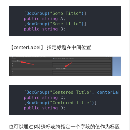
    [
BoxGroup(
"Some Title"
)
]

public
string
 A;

    [
BoxGroup(
"Some Title"
)
]

public
string
 B;
【centerLabel】 指定标题在中间位置
    [
BoxGroup(
"Centered Title"
, centerLabel:
public
string
 C;

    [
BoxGroup(
"Centered Title"
)
]

public
string
 D;
也可以通过$特殊标志符指定一个字段的值作为标题