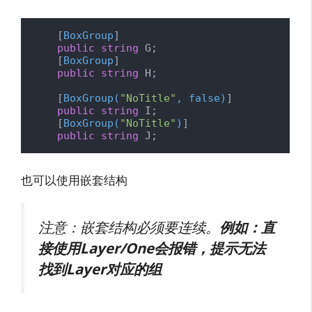
    [
BoxGroup
]

public
string
 G;

    [
BoxGroup
]

public
string
 H;

    [
BoxGroup(
"NoTitle"
, false)
]

public
string
 I;

    [
BoxGroup(
"NoTitle"
)
]

public
string
 J;
也可以使用嵌套结构
注意：嵌套结构必须要连续。
例如：直
接使用Layer/One会报错，提示无法
找到Layer对应的组