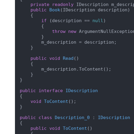
private
readonly
 IDescription m_descrip
public
Book
(
IDescription description
)
    {

if
 (description == 
null
)

        {

throw
new
 ArgumentNullExceptio
        }

        m_description = description;

    }

public
void
Read
(
)
    {

        m_description.ToContent();

    }

}

public
interface
IDescription
{

void
ToContent
(
)
;

}

public
class
Description_0
 : 
IDescription
{

public
void
ToContent
(
)
    {
