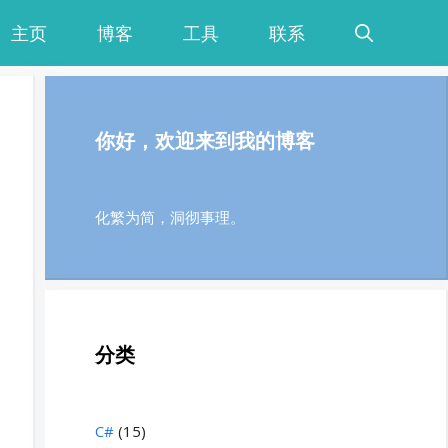
主页
博客
工具
联系
你好，欢迎来到我的博客
化繁为简，洞彻事理。
分类
C#
(15)