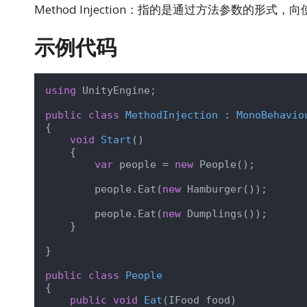
Method Injection：指的是通过方法参数的形
示例代码
using
 UnityEngine;

public
class
MethodInjection
 : 
MonoBehavio
{

void
Start
(
)
    {

var
 people = 
new
 People();

        people.Eat(
new
 Hamburger());

        people.Eat(
new
 Dumplings());

    }

}

public
class
People
{

public
void
Eat
(
IFood food
)