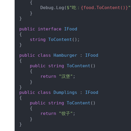
    {

        Debug.Log(
$"吃：
{food.ToContent()}
"
    }

}

public
interface
IFood
{

string
ToContent
(
)
;

}

public
class
Hamburger
 : 
IFood
{

public
string
ToContent
(
)
    {

return
"汉堡"
;

    }

public
class
Dumplings
 : 
IFood
{

public
string
ToContent
(
)
    {

return
"饺子"
;

    }

}