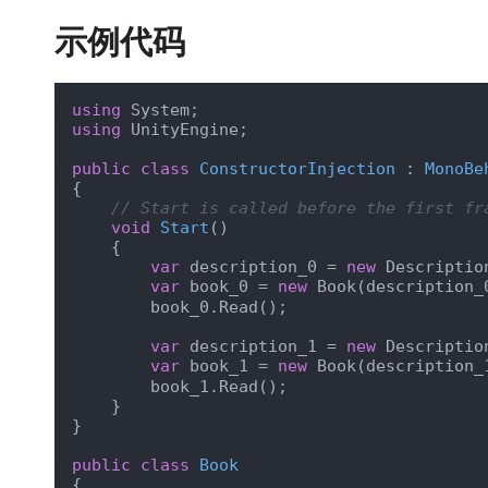
示例代码
using
using
 UnityEngine;

public
class
ConstructorInjection
 : 
MonoBe
{

// Start is called before the first fr
void
Start
(
)
    {

var
 description_0 = 
new
 Description
var
 book_0 = 
new
 Book(description_
        book_0.Read();

var
 description_1 = 
new
 Description
var
 book_1 = 
new
 Book(description_
        book_1.Read();

    }

}

public
class
Book
{
