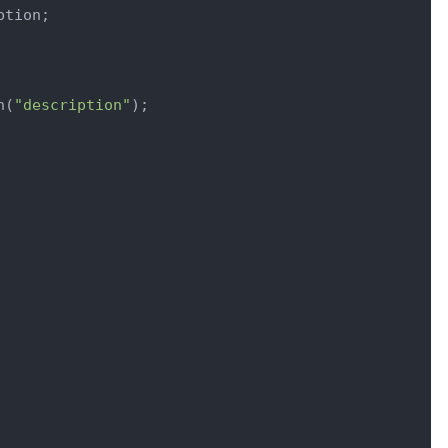
tion;

n(
"description"
);
