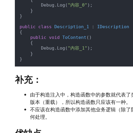
        Debug.Log(
"内容_0"
);

    }

}

public
class
Description_1
 : 
IDescription
{

public
void
ToContent
(
)
    {

        Debug.Log(
"内容_1"
);

    }

}
补充：
由于构造注入中，构造函数中的参数就代表了
版本（重载），所以构造函数只应该有一种。
不应该在构造函数中添加其他业务逻辑（除了
何处理。