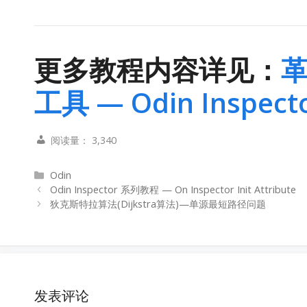
更多教程内容详见：
革
工具 — Odin Inspec
阅读量：
3,340
分
Odin
类
Odin Inspector 系列教程 — On Inspector Init Attribute
狄克斯特拉算法(Dijkstra算法)—单源最短路径问题
发表评论