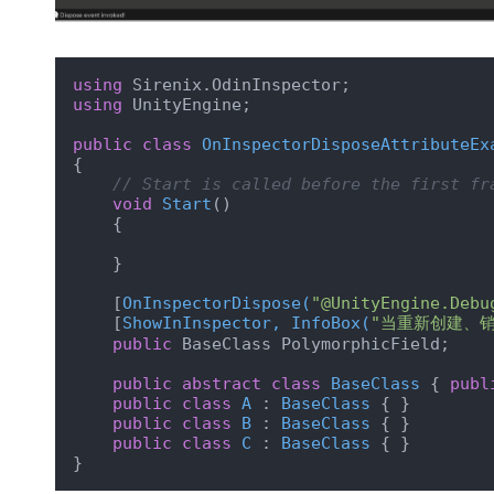
using
using
 UnityEngine;

public
class
OnInspectorDisposeAttributeEx
{

// Start is called before the first fr
void
Start
(
)
    {

    }

    [
OnInspectorDispose(
"@UnityEngine.Debu
    [
ShowInInspector, InfoBox(
"当重新创建、销
public
 BaseClass PolymorphicField;

public
abstract
class
BaseClass
 { 
publ
public
class
A
 : 
BaseClass
 { }

public
class
B
 : 
BaseClass
 { }

public
class
C
 : 
BaseClass
 { }
