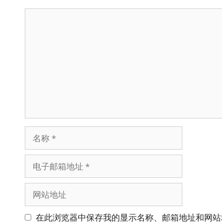
评
论
名
称
电
子
邮
网
箱
站
地
地
在此浏览器中保存我的显示名称、邮箱地址和网站