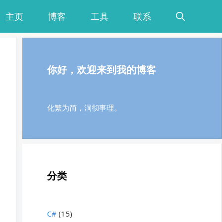
主页
博客
工具
联系
你好，欢迎来到我的博客
化繁为简，洞彻事理。
分类
C#
(15)