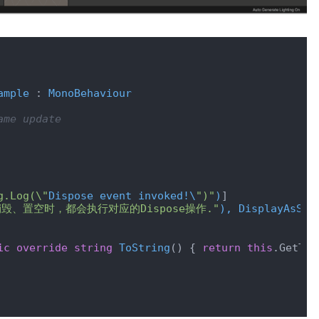
ample
 : 
MonoBehaviour
ame update
g.Log(\"
Dispose event invoked!\
")"
)
]

毁、置空时，都会执行对应的Dispose操作."
), DisplayAsStr
ic
override
string
ToString
(
)
 { 
return
this
.GetTyp