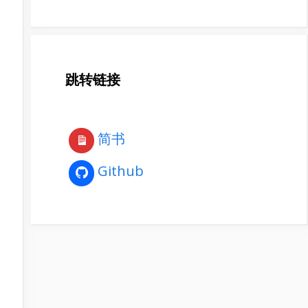
跳转链接
简书
Github
ing
]

e().Name; } }
